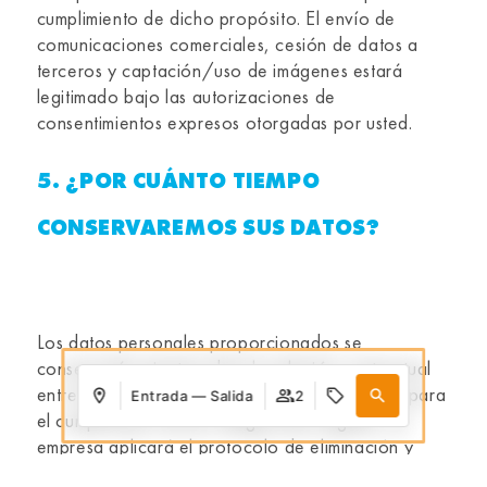
cumplimiento de dicho propósito. El envío de
comunicaciones comerciales, cesión de datos a
terceros y captación/uso de imágenes estará
legitimado bajo las autorizaciones de
consentimientos expresos otorgadas por usted.
5. ¿POR CUÁNTO TIEMPO
CONSERVAREMOS SUS DATOS?
Los datos personales proporcionados se
conservarán mientras dure la relación contractual
entre las partes o durante los años necesarios para
Entrada — Salida
2
el cumplimiento de las obligaciones legales. La
empresa aplicará el protocolo de eliminación y
borrado de datos conforme a los dispuesto en la
Dónde
Cuándo
Promoción
Quién