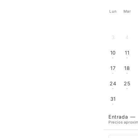
Lun
Mar
3
4
-
-
10
11
-
-
17
18
-
-
24
25
-
-
31
-
Entrada
—
Precios aproxim