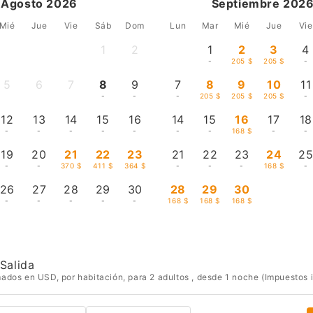
Agosto 2026
Septiembre 202
Mié
Jue
Vie
Sáb
Dom
Lun
Mar
Mié
Jue
Vie
1
2
1
2
3
4
-
-
-
205 $
205 $
-
5
6
7
8
9
7
8
9
10
11
-
-
-
-
-
-
205 $
205 $
205 $
-
12
13
14
15
16
14
15
16
17
18
-
-
-
-
-
-
-
168 $
-
-
19
20
21
22
23
21
22
23
24
2
-
-
370 $
411 $
364 $
-
-
-
168 $
-
26
27
28
29
30
28
29
30
-
-
-
-
-
168 $
168 $
168 $
Salida
ados en USD, por habitación, para 2 adultos , desde 1 noche (Impuestos 