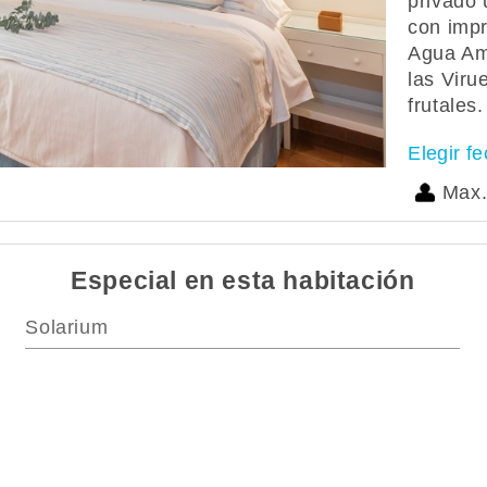
privado 
con impr
Agua Ama
las Viru
frutales.
Elegir f
Max.
Especial en esta habitación
Solarium