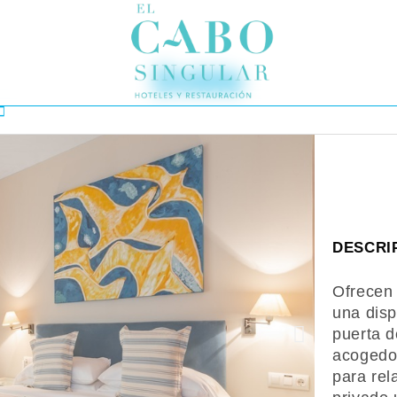
Doble
DESCRI
Ofrecen 
una disp
puerta d
acogedor
para rel