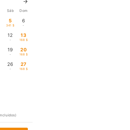
6
Sáb
Dom
5
6
341 $
-
12
13
-
168 $
19
20
-
168 $
5
26
27
-
168 $
incluidos)