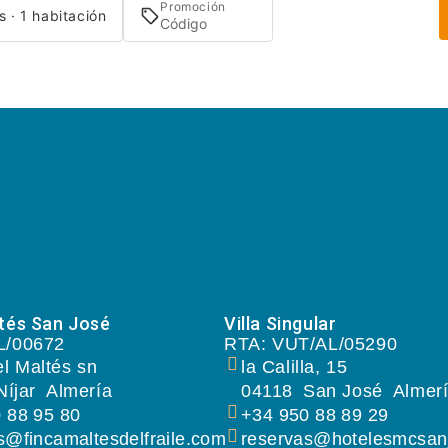
Promoción
s · 1 habitación
tés San José
Villa Singular
L/00672
RTA: VUT/AL/05290
el Maltés sn
la Calilla, 15
Níjar
Almería
04118
San José
Almer
 88 95 80
+34 950 88 89 29
s@fincamaltesdelfraile.com
reservas@hotelesmcsan