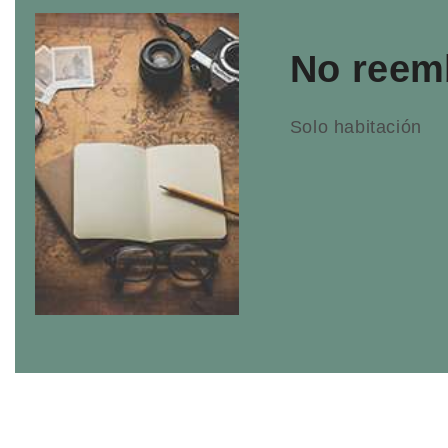
No reemb
Solo habitación
Incluye