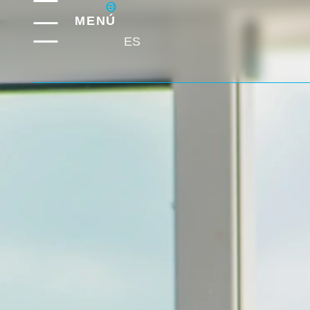
MENÚ
ES