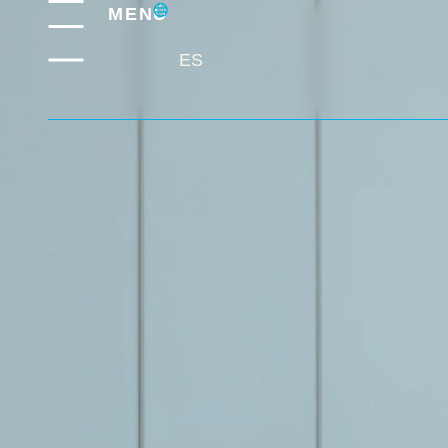
MENÚ
ES