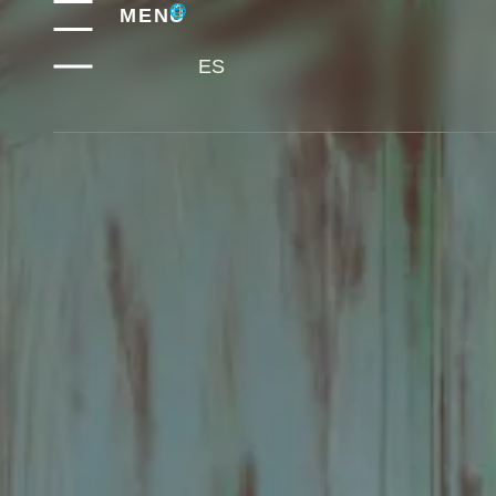
MENÚ
ES