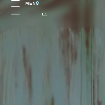
MENÚ
ES